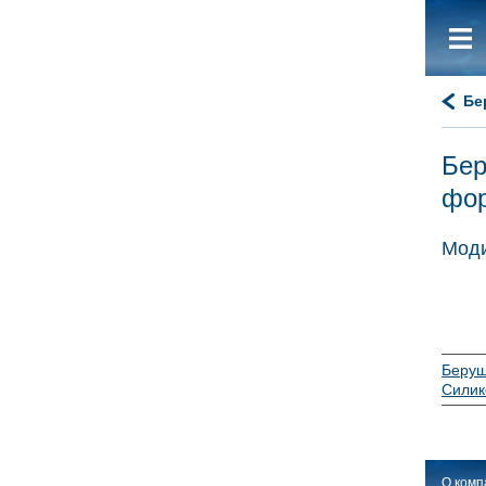
Бе
Бер
фо
Моди
Беруш
Силик
О комп