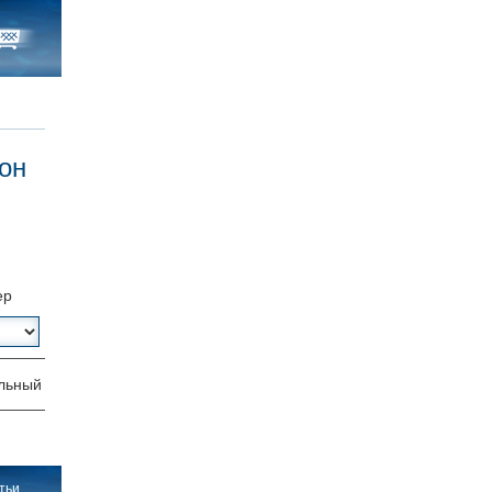
кон
ер
льный
тьи