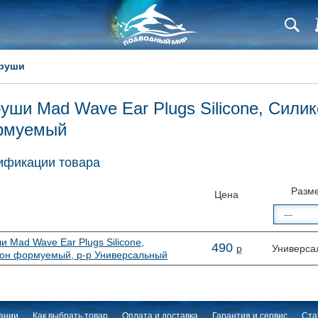
руши
уши Mad Wave Ear Plugs Silicone, Сили
рмуемый
фикации товара
Разм
Цена
и Mad Wave Ear Plugs Silicone,
490
р
Универса
он формуемый, р-р Универсальный
ании
Как выбрать товар
Оплата и доставка
Гарантия и сервис
Ста