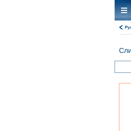
Ру
Сли