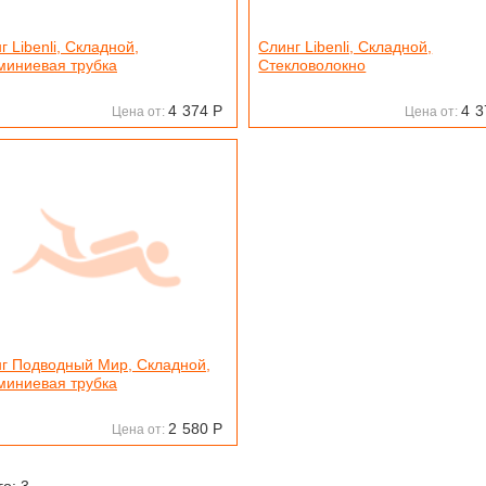
г Libenli, Складной,
Слинг Libenli, Складной,
иниевая трубка
Стекловолокно
4
374
Р
4
3
Цена от:
Цена от:
г Подводный Мир, Складной,
иниевая трубка
2
580
Р
Цена от:
го: 3