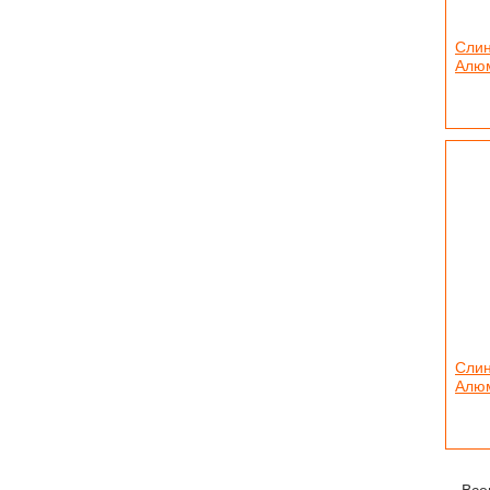
Слин
Алюм
Слин
Алюм
Все