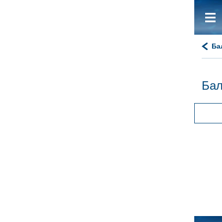
Ба
Ба