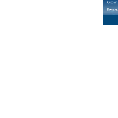
О комп
Контак