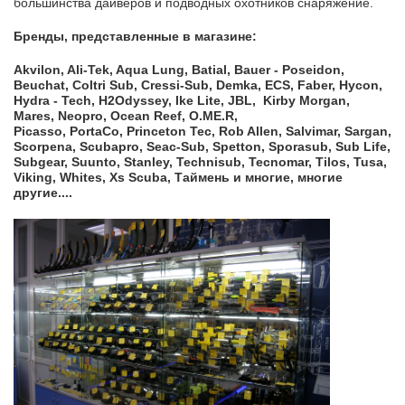
большинства дайверов и подводных охотников снаряжение.
Бренды, представленные в магазине:
Akvilon,
Ali-
Tek,
Aqua
Lung,
Batial,
Bauer -
Poseidon,
Beuchat,
Coltri
Sub,
Cressi-
Sub,
Demka,
ECS,
Faber,
Hycon,
Hydra -
Tech,
H2
Odyssey,
Ike
Lite,
JBL,
Kirby
Morgan,
Mares,
Neopro,
Ocean
Reef,
O.
ME.
R,
Picasso,
PortaCo,
Princeton
Tec,
Rob
Allen,
Salvimar,
Sargan,
Scorpena,
Scubapro,
Seac-
Sub,
Spetton,
Sporasub,
Sub
Life,
Subgear,
Suunto,
Stanley,
Technisub,
Tecnomar,
Tilos,
Tusa,
Viking,
Whites,
Xs
Scuba, Таймень и многие, многие
другие....