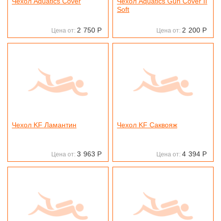
Чехол Aquatics Cover
Чехол Aquatics Gun Cover II
Soft
2
750
Р
2
200
Р
Цена от:
Цена от:
Чехол KF Ламантин
Чехол KF Саквояж
3
963
Р
4
394
Р
Цена от:
Цена от: