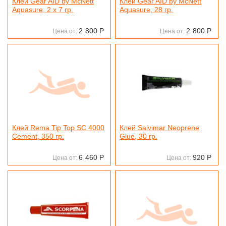
Клей Gear AID by McNett
Клей Gear AID by McNett
Aquasure, 2 х 7 гр.
Aquasure, 28 гр.
2
800
Р
2
800
Р
Цена от:
Цена от:
Клей Rema Tip Top SC 4000
Клей Salvimar Neoprene
Cement, 350 гр.
Glue, 30 гр.
6
460
Р
920
Р
Цена от:
Цена от: