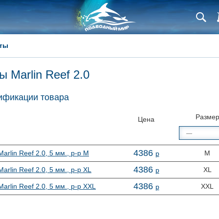
ты
ы Marlin Reef 2.0
фикации товара
Разме
Цена
4
386
arlin Reef 2.0, 5 мм., р-р M
M
р
4
386
arlin Reef 2.0, 5 мм., р-р XL
XL
р
4
386
arlin Reef 2.0, 5 мм., р-р XXL
XXL
р