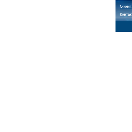
О комп
Контак