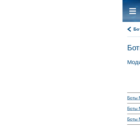
Бо
Бот
Моди
Боты M
Боты M
Боты M