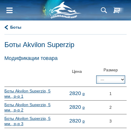
Боты
Боты Akvilon Superzip
Модификации товара
Размер
Цена
Боты Akvilon Superzip, 5
2
820
р
1
мм., р-р 1
Боты Akvilon Superzip, 5
2
820
р
2
мм., р-р 2
Боты Akvilon Superzip, 5
2
820
р
3
мм., р-р 3