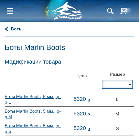
Боты
Боты Marlin Boots
Модификации товара
Размер
Цена
Боты Marlin Boots, 5 мм., р-
5
320
р
L
р L
Боты Marlin Boots, 5 мм., р-
5
320
р
M
р M
Боты Marlin Boots, 5 мм., р-
5
320
р
S
р S