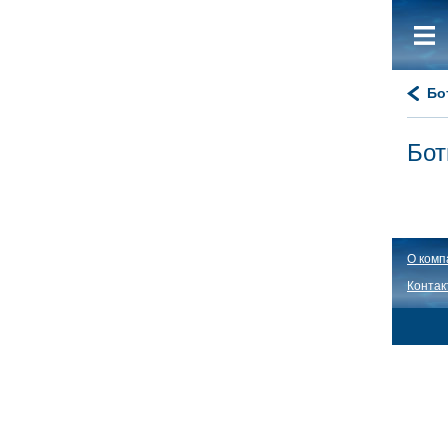
Бо
Бот
О комп
Контак