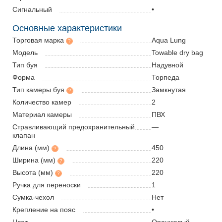
Сигнальный
•
Основные характеристики
Торговая марка
Aqua Lung
?
Модель
Towable dry bag
Тип буя
Надувной
Форма
Торпеда
Тип камеры буя
Замкнутая
?
Количество камер
2
Материал камеры
ПВХ
Стравливающий предохранительный
—
клапан
Длина (мм)
450
?
Ширина (мм)
220
?
Высота (мм)
220
?
Ручка для переноски
1
Сумка-чехол
Нет
Крепление на пояс
•