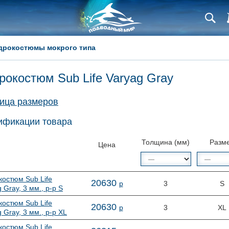
дрокостюмы мокрого типа
рокостюм Sub Life Varyag Gray
ица размеров
фикации товара
Толщина (мм)
Разм
Цена
костюм Sub Life
20
630
р
3
S
 Gray, 3 мм., р-р S
костюм Sub Life
20
630
р
3
XL
 Gray, 3 мм., р-р XL
костюм Sub Life