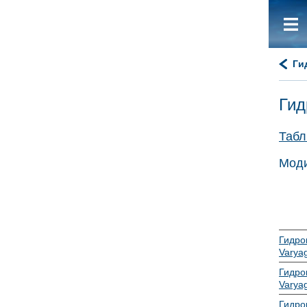
Ги
Гид
Табл
Моди
Гидро
Varyag
Гидро
Varyag
Гидро