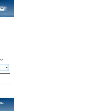
ер
тьи