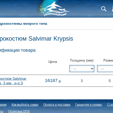
дрокостюмы мокрого типа
рокостюм Salvimar Krypsis
фикации товара
Толщина (мм)
Разм
Цена
костюм Salvimar
16
187
р
3
S
s, 3 мм., р-р S
ании
Как выбрать товар
Оплата и доставка
Гарантия и сервис
Ста
ты
Политика ОПД