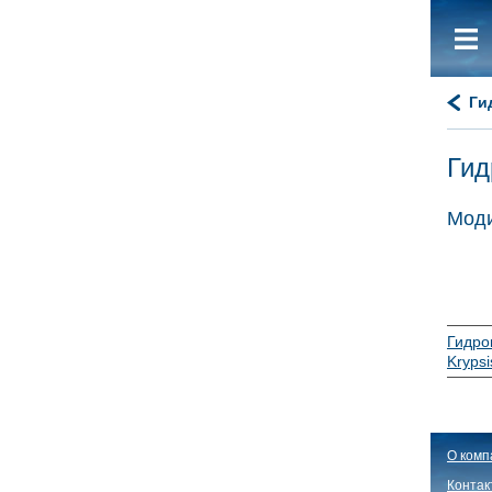
Ги
Гид
Моди
Гидро
Krypsi
О комп
Контак