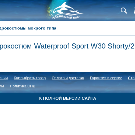
дрокостюмы мокрого типа
рокостюм Waterproof Sport W30 Shorty/
ании
Как выбрать товар
Оплата и доставка
Гарантия и сервис
Ста
ты
Политика ОПД
К ПОЛНОЙ ВЕРСИИ САЙТА