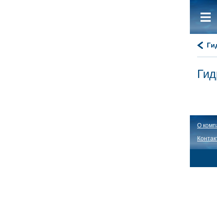
Ги
Гид
О комп
Контак