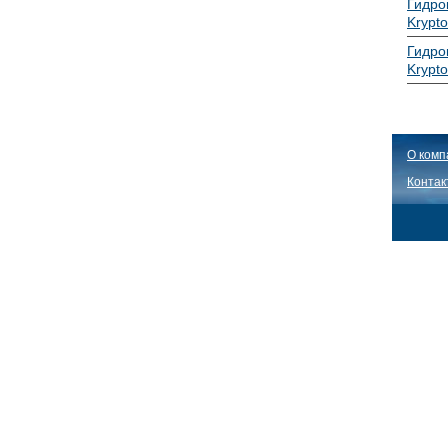
Гидро
Krypto
Гидро
Krypto
О комп
Контак