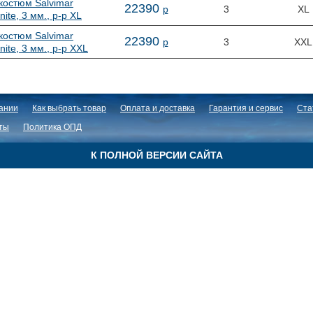
костюм Salvimar
22
390
р
3
XL
nite, 3 мм., р-р XL
костюм Salvimar
22
390
р
3
XXL
nite, 3 мм., р-р XXL
ании
Как выбрать товар
Оплата и доставка
Гарантия и сервис
Ста
ты
Политика ОПД
К ПОЛНОЙ ВЕРСИИ САЙТА