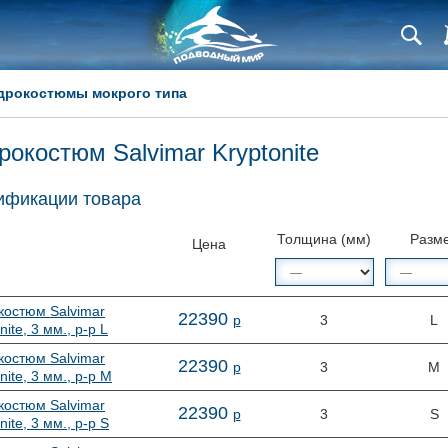
дрокостюмы мокрого типа
рокостюм Salvimar Kryptonite
фикации товара
Толщина (мм)
Разм
Цена
костюм Salvimar
22
390
р
3
L
nite, 3 мм., р-р L
костюм Salvimar
22
390
р
3
M
nite, 3 мм., р-р M
костюм Salvimar
22
390
р
3
S
nite, 3 мм., р-р S