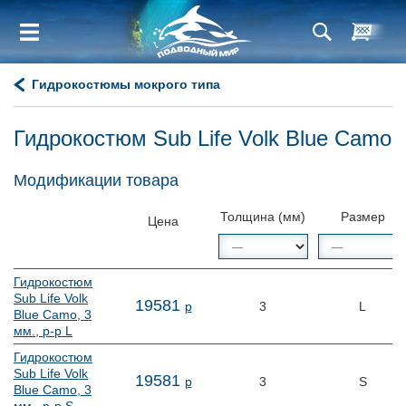
Гидрокостюмы мокрого типа
Гидрокостюм Sub Life Volk Blue Camo
Модификации товара
Толщина (мм)
Размер
Цена
Гидрокостюм
Sub Life Volk
19
581
р
3
L
Blue Camo, 3
мм., р-р L
Гидрокостюм
Sub Life Volk
19
581
р
3
S
Blue Camo, 3