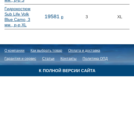
мм., р-р S
Гидрокостюм
Sub Life Volk
19
581
р
3
XL
Blue Camo, 3
мм., р-р XL
О компании
Как выбрать товар
Оплата и доставка
Гарантия и сервис
Статьи
Контакты
Политика ОПД
К ПОЛНОЙ ВЕРСИИ САЙТА