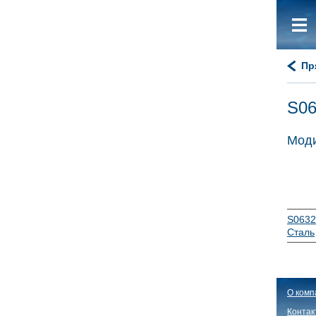
Пр
S06
Моди
S0632
Сталь
О комп
Контак