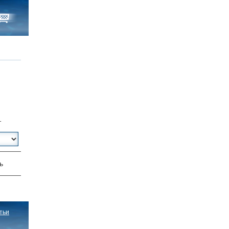
т
ь
тьи