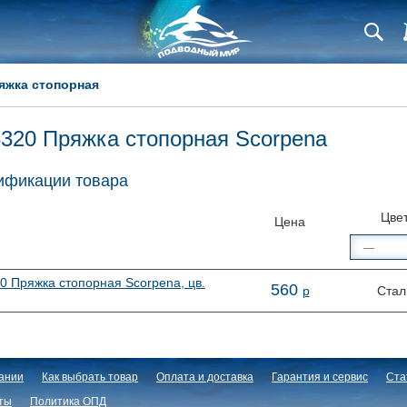
яжка стопорная
320 Пряжка стопорная Scorpena
фикации товара
Цве
Цена
0 Пряжка стопорная Scorpena, цв.
560
р
Стал
ании
Как выбрать товар
Оплата и доставка
Гарантия и сервис
Ста
ты
Политика ОПД