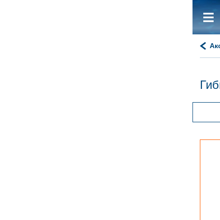
Ак
Гиб