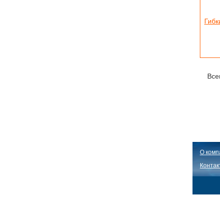
Гибк
Все
О комп
Контак