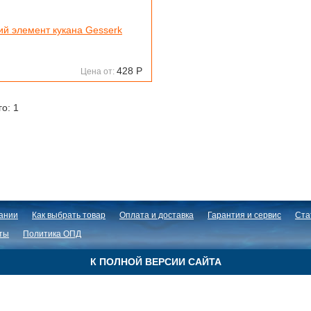
ий элемент кукана Gesserk
428
Р
Цена от:
го: 1
ании
Как выбрать товар
Оплата и доставка
Гарантия и сервис
Ста
ты
Политика ОПД
К ПОЛНОЙ ВЕРСИИ САЙТА