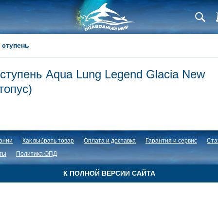
я ступень
 ступень Aqua Lung Legend Glacia New
топус)
ании
Как выбрать товар
Оплата и доставка
Гарантия и сервис
Ста
ты
Политика ОПД
К ПОЛНОЙ ВЕРСИИ САЙТА