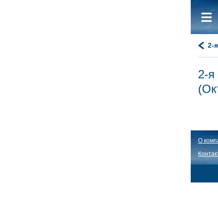
2-
2-я
(Ок
О комп
Контак