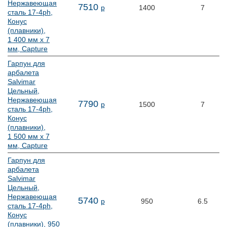
Нержавеющая
7
510
р
1400
7
сталь 17-4ph,
Конус
(плавники),
1 400 мм х 7
мм, Capture
Гарпун для
арбалета
Salvimar
Цельный,
Нержавеющая
7
790
р
1500
7
сталь 17-4ph,
Конус
(плавники),
1 500 мм х 7
мм, Capture
Гарпун для
арбалета
Salvimar
Цельный,
Нержавеющая
5
740
р
950
6.5
сталь 17-4ph,
Конус
(плавники), 950