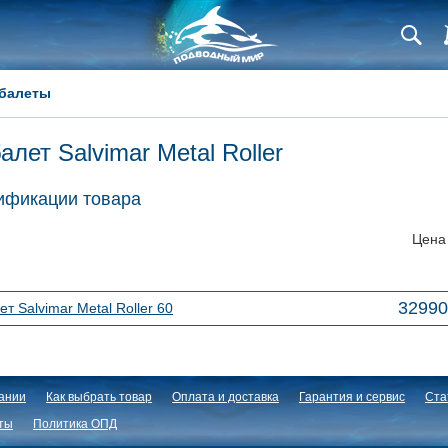
балеты
алет Salvimar Metal Roller
фикации товара
Цена
32
99
т Salvimar Metal Roller 60
ании
Как выбрать товар
Оплата и доставка
Гарантия и сервис
Ста
ты
Политика ОПД