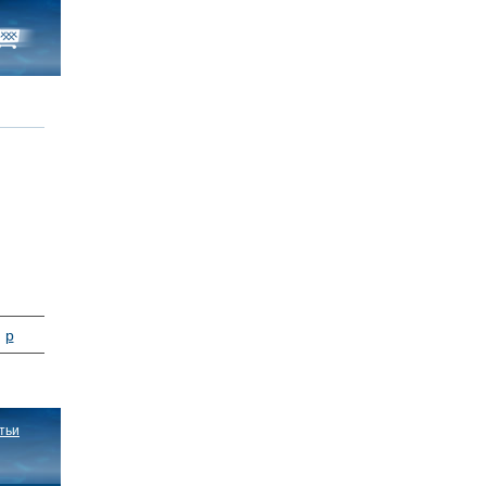
0
р
тьи