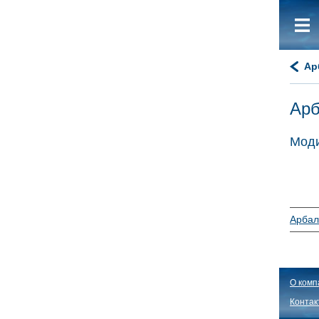
Ар
Арб
Моди
Арбале
О комп
Контак