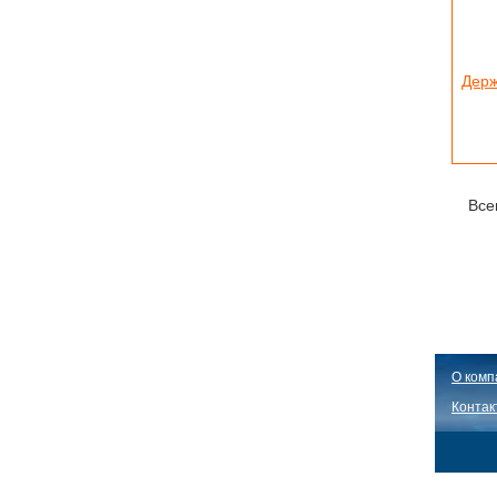
Держ
Все
О комп
Контак