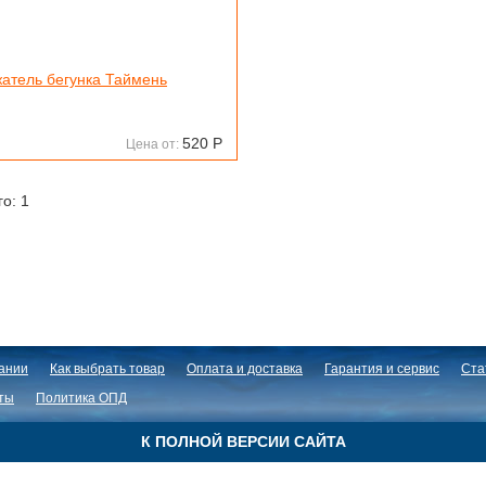
атель бегунка Таймень
520
Р
Цена от:
го: 1
ании
Как выбрать товар
Оплата и доставка
Гарантия и сервис
Ста
ты
Политика ОПД
К ПОЛНОЙ ВЕРСИИ САЙТА