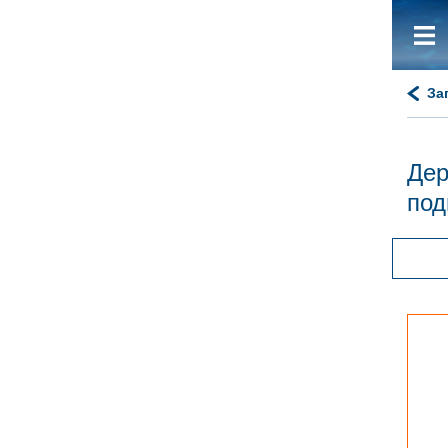
За
Дер
под