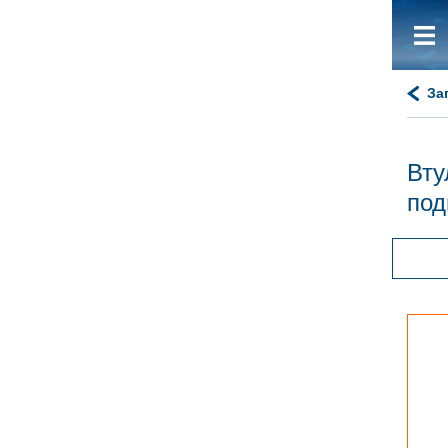
За
Вту
под