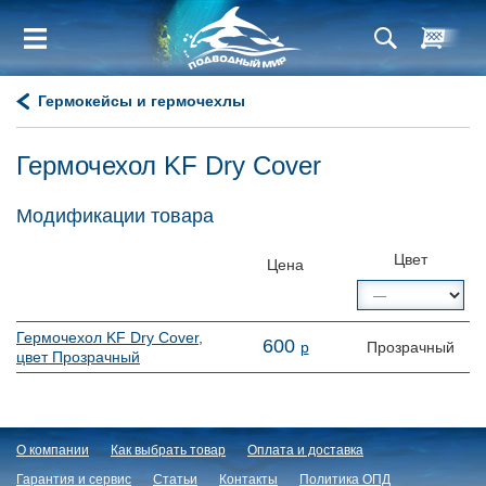
Гермокейсы и гермочехлы
Гермочехол KF Dry Cover
Модификации товара
Цвет
Цена
Гермочехол KF Dry Cover,
600
р
Прозрачный
цвет Прозрачный
О компании
Как выбрать товар
Оплата и доставка
Гарантия и сервис
Статьи
Контакты
Политика ОПД