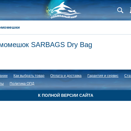
рмомешки
рмомешок SARBAGS Dry Bag
ании
Как выбрать товар
Оплата и доставка
Гарантия и сервис
Ста
ты
Политика ОПД
К ПОЛНОЙ ВЕРСИИ САЙТА