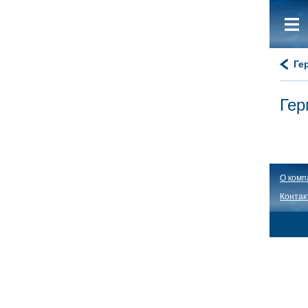
Ге
Ге
О комп
Контак