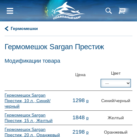
Гермомешки
Гермомешок Sargan Престиж
Модификации товара
Цвет
Цена
Гермомешок Sargan
1
298
Престиж, 10 л., Синий/
р
Синий/черный
черный
Гермомешок Sargan
1
848
р
Желтый
Престиж, 15 л., Желтый
Гермомешок Sargan
2
198
р
Оранжевый
Престиж, 20 л., Оранжевый