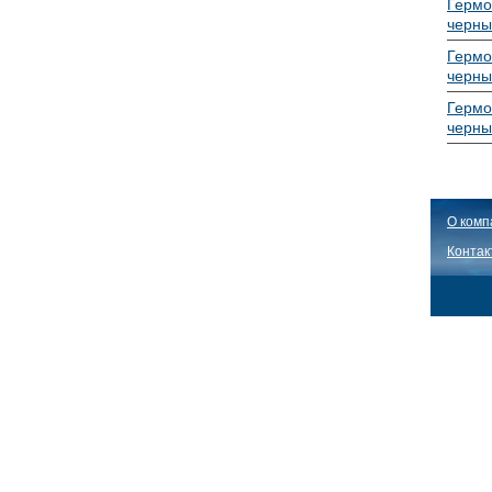
Гермо
черны
Гермо
черны
Гермо
черны
О комп
Контак