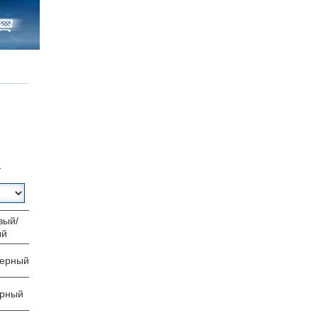
т
вый/
ый
черный
ерный