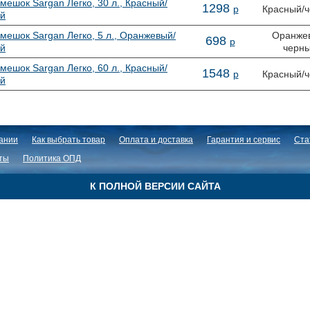
мешок Sargan Легко, 30 л., Красный/
1
298
р
Красный/
й
мешок Sargan Легко, 5 л., Оранжевый/
Оранже
698
р
й
черн
мешок Sargan Легко, 60 л., Красный/
1
548
р
Красный/
й
ании
Как выбрать товар
Оплата и доставка
Гарантия и сервис
Ста
ты
Политика ОПД
К ПОЛНОЙ ВЕРСИИ САЙТА