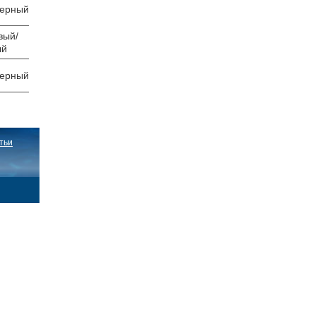
черный
вый/
ый
черный
тьи