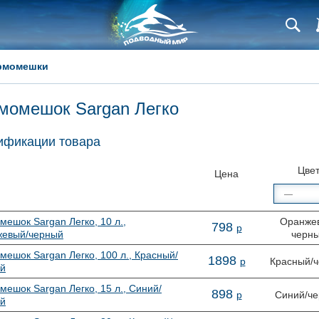
рмомешки
момешок Sargan Легко
фикации товара
Цве
Цена
мешок Sargan Легко, 10 л.,
Оранже
798
р
евый/черный
черн
мешок Sargan Легко, 100 л., Красный/
1
898
р
Красный/
й
мешок Sargan Легко, 15 л., Синий/
898
р
Синий/ч
й