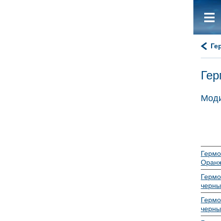
Ге
Гер
Моди
Гермо
Оранж
Гермо
черны
Гермо
черны