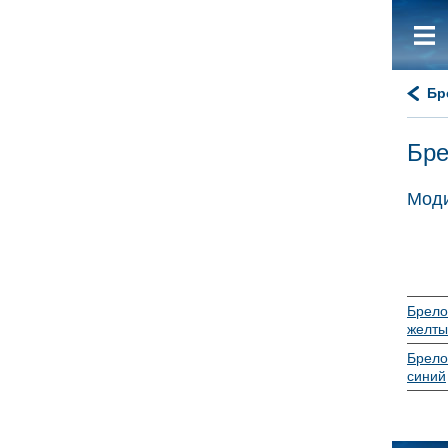
Бр
Бре
Моди
Брело
желты
Брело
синий