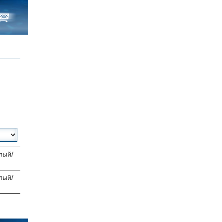
лый/
й
лый/