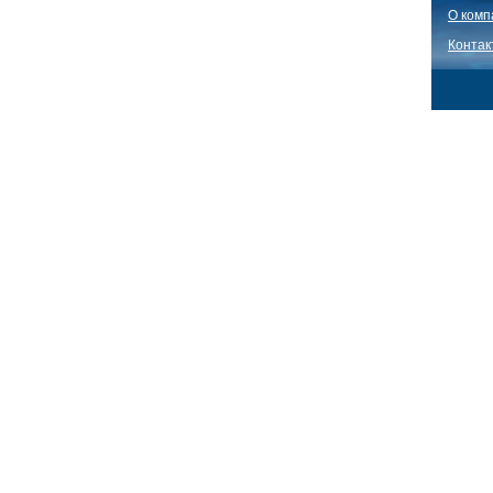
О комп
Контак