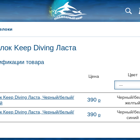
елоки
лок Keep Diving Ласта
фикации товара
Цвет
Цена
к Keep Diving Ласта, Черный/белый/
Черный/бе
390
р
й
желты
к Keep Diving Ласта, Черный/белый/
Черный/бе
390
р
синий