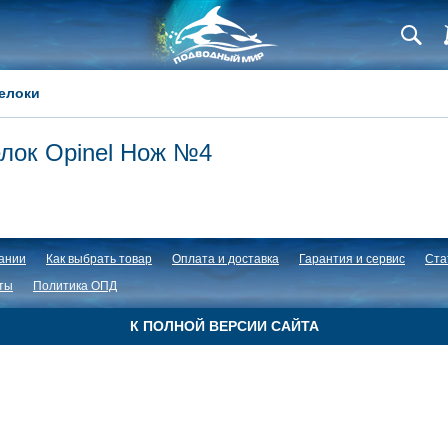
елоки
лок Opinel Нож №4
ании
Как выбрать товар
Оплата и доставка
Гарантия и сервис
Ста
ты
Политика ОПД
К ПОЛНОЙ ВЕРСИИ САЙТА