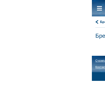
Бр
Бре
О комп
Контак