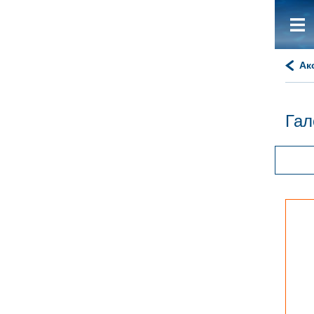
Ак
Гал