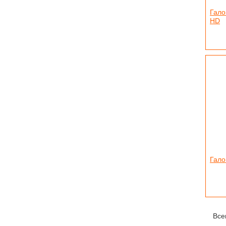
Гало
HD
Гало
Все