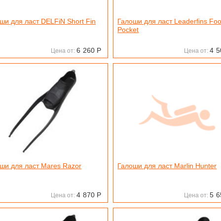
ши для ласт DELFiN Short Fin
Галоши для ласт Leaderfins Foo
Pocket
6
260
Р
4
5
Цена от:
Цена от:
ши для ласт Mares Razor
Галоши для ласт Marlin Hunter
4
870
Р
5
6
Цена от:
Цена от: