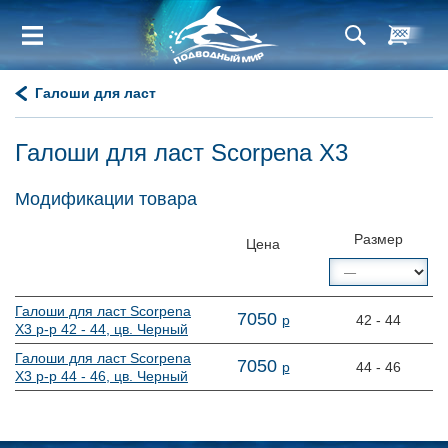
Галоши для ласт
Галоши для ласт Scorpena X3
Модификации товара
Размер
Цена
Галоши для ласт Scorpena
7
050
р
42 - 44
X3 р-р 42 - 44, цв. Черный
Галоши для ласт Scorpena
7
050
р
44 - 46
X3 р-р 44 - 46, цв. Черный